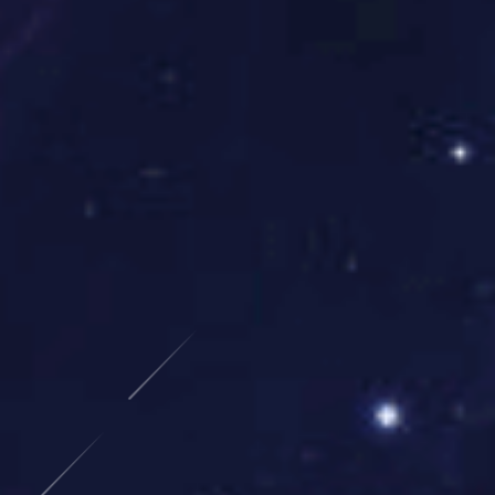
与产业协同
掘金平台在数字经济中的一个显著特点，就是其通过数
据驱动的个性化服务，为不同用户提供量身定制的解决
方案。平台通过数据分析技术，深入挖掘用户的需求与
偏好，进而为用户提供精准的产品推荐和服务选择。这
种个性化的服务，不仅提升了用户体验，也促进了平台
的持续发展。
平台通过对用户行为数据的分析，可以更好地理解用户
的需求和痛点，从而为不同用户群体提供差异化的服
务。比如，针对企业用户，掘金
mksport体育平台
平台
可以提供大数据分析、市场预测等专业服务；而对于个
人用户，则可以根据其兴趣和职业规划，提供个性化的
学习资源和职业发展建议。