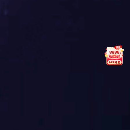
加入
3377体育官网
热门资讯