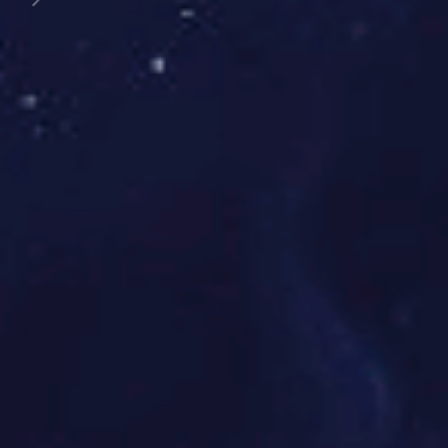
掘金平台还通过数据的共享与开放，推动了产业链各方
的协同合作。通过平台内的数据流通和资源整合，企业
之间可以实现信息的实时共享与互通，减少信息孤岛现
象，提高整个产业链的运行效率。这种协同效应，不仅
提高了各方的效益，也推动了产业生态的共同发展。
4、全球化背景下的机遇与
挑战
在全球化的浪潮中，掘金平台不仅要在国内市场占据一
席之地，还需要在国际市场中拓展其影响力。随着数字
经济的全球化发展，掘金平台也面临着前所未有的机遇
与挑战。如何在全球市场中找到立足点，并通过创新发
展实现跨境合作与竞争，是掘金平台需要解决的重要问
题。