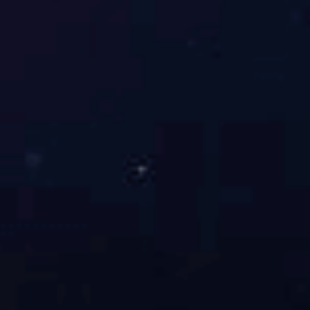
导航
了解
3377足球
精选产品
最新动态
集团服务
加入
3377体育官网
SiteMap
推荐文章