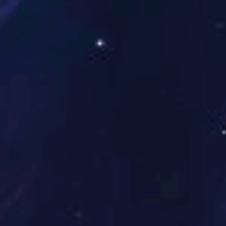
快速配合与默契。球队的后场建设成为重心之一，尤其
是在出球方面，阿森纳通过中后卫和后腰的精确传递来
控制比赛节奏。通过这种方式，阿森纳成功避免了过去
频繁出现的防守漏洞，并在进攻端形成了高效的威胁。
此外，阿尔特塔的防守策略也逐渐成型，球队更加注重
防守的整体性与压迫性。通过高压逼抢和及时回防，阿
森纳能够迅速夺回球权并展开反击。正是这种战术体系
的改变，使得阿森纳在面对强队时能够展现出不逊色的
竞争力，逐步向英超顶级强队的行列迈进。
3、管理层的远见与决策
阿森纳重建的成功离不开管理层的远见和果断决策。在
过去的几年里，俱乐部进行了多次战略调整，特别是在
转会市场上的运作。阿森纳管理层在保证财务稳健的同
时，精准地锁定了适合阿尔特塔战术体系的球员。这些