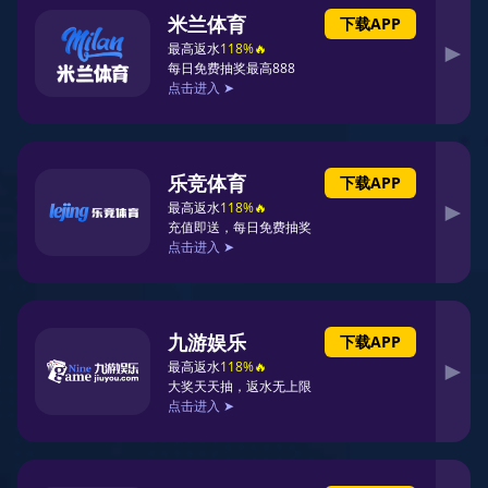
阿森纳重建之路：年轻
力量崛起，未来的冠军
之梦
2025-12-15
阿森纳足球俱乐部自阿尔特塔（Mikel Arteta）执掌球队
以来，便开始了一条与过去截然不同的重建之路。经历
了数年的低谷，阿森纳逐渐通过精明的引援、战术革新
和年轻球员的崛起，开始向着未来的冠军之梦稳步前
行。重建之路不仅仅是对阵容的更新换代，更是球队文
化的再造与精神面貌的焕发。本文将从四个方面深入探
讨阿森纳重建的关键因素：一是年轻球员的崛起，二是
战术革新的推动，三是管理层的远见和决策，四是俱乐