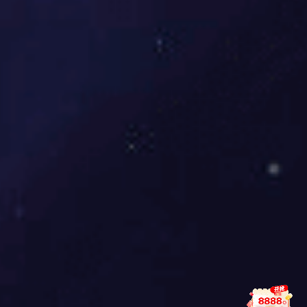
精选产品
最新动态
集团服务
加入
3377体育官网
热门资讯