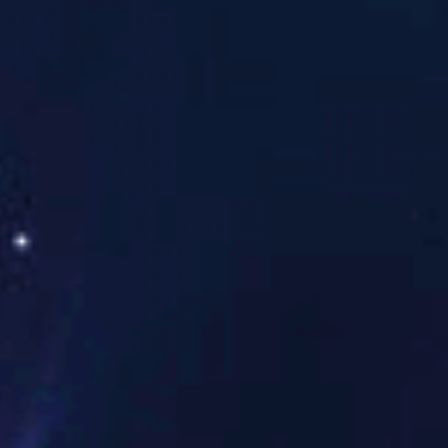
使得他成为阿尔特塔阵容中的重要进攻武器。
通过这些年轻球员的崛起，阿森纳不仅解决了阵容深度
的问题，还成功将球队的平均年龄拉低，使得未来几年
球队能够保持竞争力。年轻球员的迅速成长，意味着阿
森纳的重建过程已经进入了一个稳定发展的阶段，未来
的冠军之梦也因此变得愈加接近。
2、战术革新的推动
战术上的革新是阿森纳重建的另一大关键因素。在阿尔
特塔的领导下，阿森纳逐步抛弃了传统的英式打法，转
而采用更具现代化的控球风格。阿尔特塔继承了瓜迪奥
拉（Pep Guardiola）在曼城的战术思想，推崇高位压迫
和快速反击，并通过球员的灵活跑位和精准传递，打造
了一支攻守兼备的球队。
阿尔特塔的战术要求不仅仅是控球，还强调球员之间的