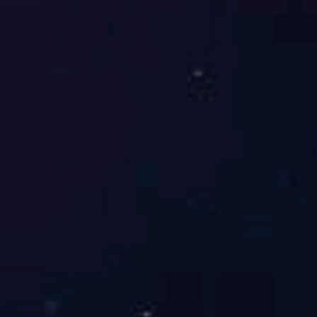
通过3377体育app可随时观看实时赛事，享受高清直播，同时
结合足球竞猜、篮球比分与世界杯足球下注分析，带来极致观
赛体验。
导航
了解
3377足球
精选产品
最新动态
集团服务
加入
3377体育官网
SiteMap