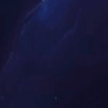
了解
3377足球
精选产品
最新动态
集团服务
加入
3377体育官网