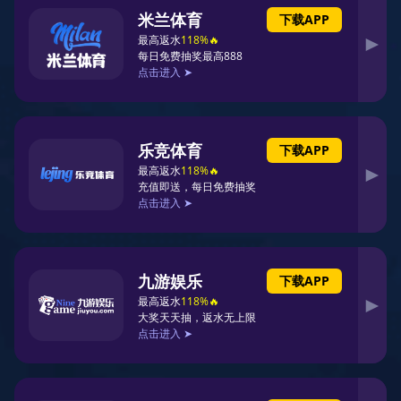
以体育教育为核心的全
面素质培养模式探讨与
实践路径分析
2025-12-18
文章摘要：本文围绕以体育教育为核心的全面素质培养
模式展开探讨与实践路径分析，分为四个方面：体育教
育与学生发展、体育教育与学校管理、体育教育与家庭
教育、体育教育与社会影响。通过深入探讨每个方面，
并结合实践路径分析，探索如何促进全面素质教育的实
现。
1、体育教育与学生发展